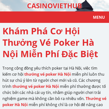
CASINOVIETHUB
MENU
Khám Phá Cơ Hội
Thưởng Vé Poker Hà
Nội Miễn Phí Đặc Biệt
Trong cộng đồng yêu thích poker tại Hà Nội, việc tìm
kiếm cơ hội
thưởng vé poker Hà Nội
miễn phí luôn thu
hút sự chú ý lớn từ người chơi mới và cũ. Các chương
trình
thưởng vé poker Hà Nội
miễn phí thường được tổ
chức bởi các nhà cái uy tín, nhằm giúp người chơi trải
nghiệm game mà không cần bỏ ra nhiều vốn.
Thưởng vé
poker Hà Nội
miễn phí không chỉ là cơ hội để nâng cao