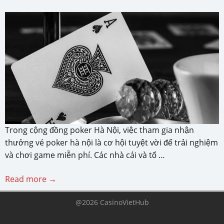
Trong cộng đồng poker Hà Nội, việc tham gia nhận
thưởng vé poker hà nội là cơ hội tuyệt vời để trải nghiệm
và chơi game miễn phí. Các nhà cái và tổ …
Read more →
@2026 CasinoVietHub