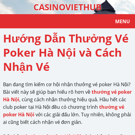
CASINOVIETHUB
MENU
Hướng Dẫn Thưởng Vé
Poker Hà Nội và Cách
Nhận Vé
Bạn đang tìm kiếm cơ hội nhận thưởng vé poker Hà Nội?
Bài viết này sẽ giúp bạn hiểu rõ hơn về
thưởng vé poker
Hà Nội
, cùng cách nhận thưởng hiệu quả. Hầu hết các
club poker tại Hà Nội đều có chương trình
thưởng vé
poker Hà Nội
với các giải đấu lớn. Tuy nhiên, không phải
ai cũng biết cách nhận vé đơn giản.