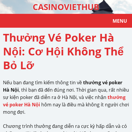
CASINOVIETHUB
MENU
Thưởng Vé Poker Hà
Nội: Cơ Hội Không Thể
Bỏ Lỡ
Nếu bạn đang tìm kiếm thông tin về
thưởng vé poker
Hà Nội
, thì bạn đã đến đúng nơi. Thời gian qua, rất nhiều
sự kiện poker đã diễn ra ở Hà Nội, và việc nhận
thưởng
vé poker Hà Nội
hôm nay là điều mà không ít người chơi
mong đợi.
Chương trình thưởng đang diễn ra cực kỳ hấp dẫn và có