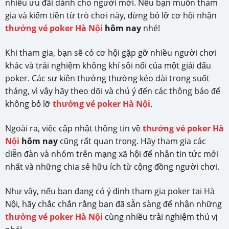
nhiều ưu đãi dành cho người mới. Nếu bạn muốn tham
gia và kiếm tiền từ trò chơi này, đừng bỏ lỡ cơ hội nhận
thưởng vé poker Hà Nội
hôm nay
nhé!
Khi tham gia, bạn sẽ có cơ hội gặp gỡ nhiều người chơi
khác và trải nghiệm không khí sôi nổi của một giải đấu
poker. Các sự kiện thưởng thường kéo dài trong suốt
tháng, vì vậy hãy theo dõi và chú ý đến các thông báo để
không bỏ lỡ
thưởng vé poker Hà Nội
.
Ngoài ra, việc cập nhật thông tin về
thưởng vé poker Hà
Nội
hôm nay
cũng rất quan trọng. Hãy tham gia các
diễn đàn và nhóm trên mạng xã hội để nhận tin tức mới
nhất và những chia sẻ hữu ích từ cộng đồng người chơi.
Như vậy, nếu bạn đang có ý định tham gia poker tại Hà
Nội, hãy chắc chắn rằng bạn đã sẵn sàng để nhận những
thưởng vé poker Hà Nội
cùng nhiều trải nghiệm thú vị