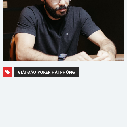
GIẢI ĐẤU POKER HẢI PHÒNG