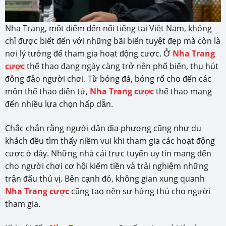
Nha Trang, một điểm đến nổi tiếng tại Việt Nam, không
chỉ được biết đến với những bãi biển tuyệt đẹp mà còn là
nơi lý tưởng để tham gia hoạt động cược. Ở
Nha Trang
cược
thể thao đang ngày càng trở nên phổ biến, thu hút
đông đảo người chơi. Từ bóng đá, bóng rổ cho đến các
môn thể thao điện tử,
Nha Trang cược
thể thao mang
đến nhiều lựa chọn hấp dẫn.
Chắc chắn rằng người dân địa phương cũng như du
khách đều tìm thấy niềm vui khi tham gia các hoạt động
cược ở đây. Những nhà cái trực tuyến uy tín mang đến
cho người chơi cơ hội kiếm tiền và trải nghiệm những
trận đấu thú vị. Bên cạnh đó, không gian xung quanh
Nha Trang cược
cũng tạo nên sự hứng thú cho người
tham gia.