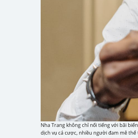
Nha Trang không chỉ nổi tiếng với bãi biể
dịch vụ cá cược, nhiều người đam mê thể 