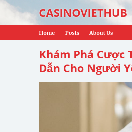
CASINOVIETHUB
Home
Posts
About Us
Khám Phá Cược T
Dẫn Cho Người Y