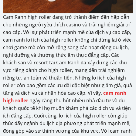
Cam Ranh high roller đang trở thành điểm đến hấp dẫn
cho những người yêu thích casino và trải nghiệm giải trí
cao cấp. Với sự phát triển mạnh mẽ của dịch vụ cao cấp,
cam ranh lợi ích của high roller không chỉ dừng lại ở việc
chơi game mà còn mở rộng sang các hoạt động du lịch,
nghỉ dưỡng và thưởng thức ẩm thực đẳng cấp. Các
khách sạn và resort tại Cam Ranh đã xây dựng các khu
vực riêng dành cho high roller, mang đến trải nghiệm
riêng tư, an toàn và thuận tiện. Những lợi ích của high
roller còn bao gồm các ưu đãi đặc biệt như giảm giá, quà
tặng và dịch vụ cá nhân hóa cao cấp. Vì vậy,
cam ranh
high roller
ngày càng thu hút nhiều nhà đầu tư và du
khách quốc tế khi họ muốn khám phá các dịch vụ và tiện
ích đẳng cấp. Cuối cùng, lợi ích của high roller còn giúp
thúc đẩy ngành du lịch địa phương phát triển mạnh mẽ,
đóng góp vào sự thịnh vượng của khu vực. Với cam ranh