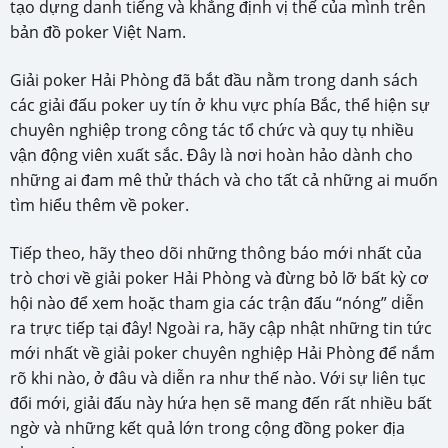
tạo dựng danh tiếng và khẳng định vị thế của mình trên
bản đồ poker Việt Nam.
Giải poker Hải Phòng đã bắt đầu nằm trong danh sách
các giải đấu poker uy tín ở khu vực phía Bắc, thể hiện sự
chuyên nghiệp trong công tác tổ chức và quy tụ nhiều
vận động viên xuất sắc. Đây là nơi hoàn hảo dành cho
những ai đam mê thử thách và cho tất cả những ai muốn
tìm hiểu thêm về poker.
Tiếp theo, hãy theo dõi những thông báo mới nhất của
trò chơi về giải poker Hải Phòng và đừng bỏ lỡ bất kỳ cơ
hội nào để xem hoặc tham gia các trận đấu “nóng” diễn
ra trực tiếp tại đây! Ngoài ra, hãy cập nhật những tin tức
mới nhất về giải poker chuyên nghiệp Hải Phòng để nắm
rõ khi nào, ở đâu và diễn ra như thế nào. Với sự liên tục
đổi mới, giải đấu này hứa hẹn sẽ mang đến rất nhiều bất
ngờ và những kết quả lớn trong cộng đồng poker địa