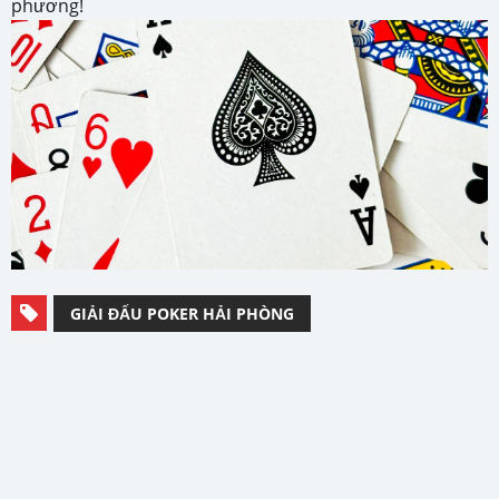
phương!
GIẢI ĐẤU POKER HẢI PHÒNG