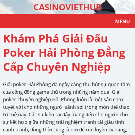
CASINOVIETHUB
MENU
Khám Phá Giải Đấu
Poker Hải Phòng Đẳng
Cấp Chuyên Nghiệp
Giải poker Hải Phòng đã ngày càng thu hút sự quan tâm
của cộng đồng game thủ trong những năm qua. Giải
poker chuyên nghiệp Hải Phòng luôn là một sân chơi
tuyệt vời cho những người sành sỏi trong môn thể thao
trí tuệ này. Các sự kiện tại đây mang đến cho người chơi
sự kết hợp giữa những trải nghiệm tranh tài giàu tính
cạnh tranh, đồng thời cũng là nơi để rèn luyện kỹ năng,