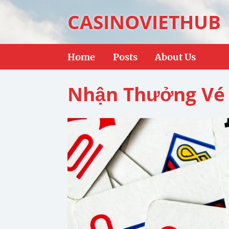
CASINOVIETHUB
Home
Posts
About Us
Nhận Thưởng Vé 