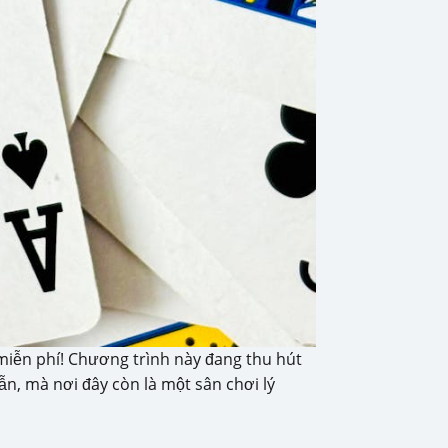
iễn phí! Chương trình này đang thu hút
ẫn, mà nơi đây còn là một sân chơi lý