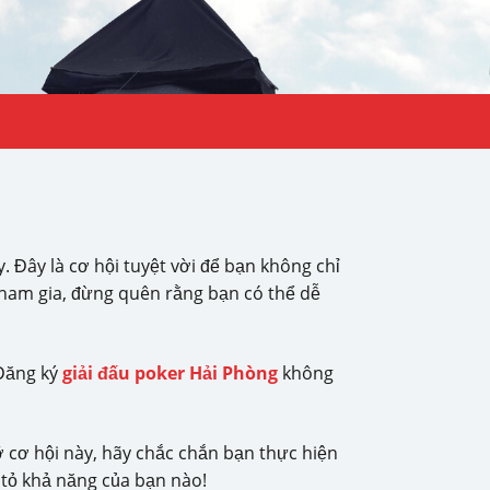
. Đây là cơ hội tuyệt vời để bạn không chỉ
ham gia, đừng quên rằng bạn có thể dễ
 Đăng ký
giải đấu poker Hải Phòng
không
ỡ cơ hội này, hãy chắc chắn bạn thực hiện
 tỏ khả năng của bạn nào!