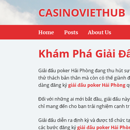
CASINOVIETHUB
Home
Posts
About Us
Khám Phá Giải Đ
Giải đấu poker Hải Phòng đang thu hút sự 
thử thách bản thân mà còn có thể giành 
dàng đăng ký
giải đấu poker Hải Phòng
q
Đối với những ai mới bắt đầu, giải đấu n
chỉ mang đến cho bạn trải nghiệm cạnh tr
Giải đấu diễn ra định kỳ và được tổ chức 
các bước đăng ký
giải đấu poker Hải Phò