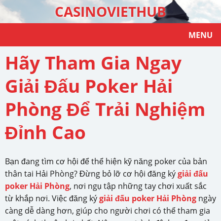
CASINOVIETHUB
MENU
Hãy Tham Gia Ngay
Giải Đấu Poker Hải
Phòng Để Trải Nghiệm
Đỉnh Cao
Bạn đang tìm cơ hội để thể hiện kỹ năng poker của bản
thân tai Hải Phòng? Đừng bỏ lỡ cơ hội đăng ký
giải đấu
poker Hải Phòng
, nơi ngụ tập những tay chơi xuất sắc
từ khắp nơi. Việc đăng ký
giải đấu poker Hải Phòng
ngày
càng dễ dàng hơn, giúp cho người chơi có thể tham gia