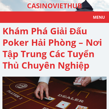
CASINOVIETHUB
MENU
Khám Phá Giải Đấu
Poker Hải Phòng – Nơi
Tập Trung Các Tuyển
Thủ Chuyên Nghiệp