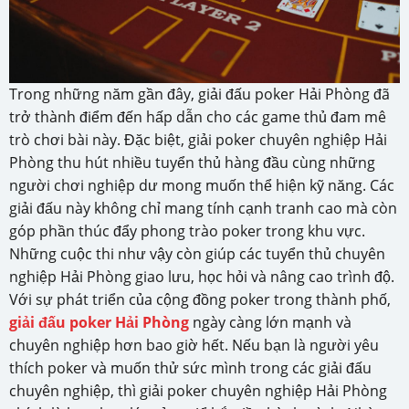
Trong những năm gần đây, giải đấu poker Hải Phòng đã
trở thành điểm đến hấp dẫn cho các game thủ đam mê
trò chơi bài này. Đặc biệt, giải poker chuyên nghiệp Hải
Phòng thu hút nhiều tuyển thủ hàng đầu cùng những
người chơi nghiệp dư mong muốn thể hiện kỹ năng. Các
giải đấu này không chỉ mang tính cạnh tranh cao mà còn
góp phần thúc đẩy phong trào poker trong khu vực.
Những cuộc thi như vậy còn giúp các tuyển thủ chuyên
nghiệp Hải Phòng giao lưu, học hỏi và nâng cao trình độ.
Với sự phát triển của cộng đồng poker trong thành phố,
giải đấu poker Hải Phòng
ngày càng lớn mạnh và
chuyên nghiệp hơn bao giờ hết. Nếu bạn là người yêu
thích poker và muốn thử sức mình trong các giải đấu
chuyên nghiệp, thì giải poker chuyên nghiệp Hải Phòng