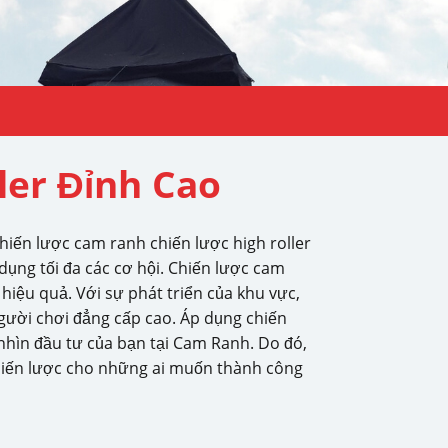
er Đỉnh Cao
hiến lược cam ranh chiến lược high roller
dụng tối đa các cơ hội. Chiến lược cam
 hiệu quả. Với sự phát triển của khu vực,
gười chơi đẳng cấp cao. Áp dụng chiến
nhìn đầu tư của bạn tại Cam Ranh. Do đó,
chiến lược cho những ai muốn thành công