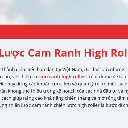
Lược Cam Ranh High Roll
 thành điểm đến hấp dẫn tại Việt Nam, đặc biệt với những c
 cao, việc hiểu rõ
cam ranh high roller
là chìa khóa để tận 
việc xây dựng các khoản cược lớn và quản lý rủi ro một cách
ần không thể thiếu trong kế hoạch của các nhà đầu tư và n
g cách giúp nâng cao khả năng chiến thắng và mở rộng tầm 
ụng chiến lược cam ranh chiến lược high roller là bước đi 