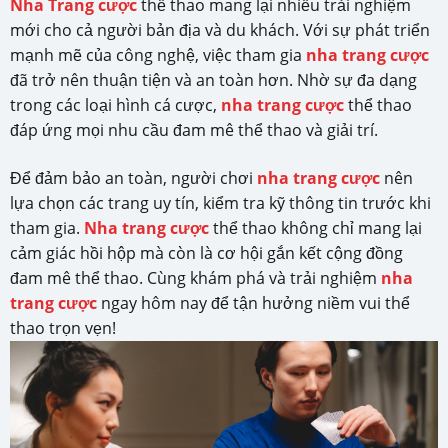
Nha Trang cược
thể thao mang lại nhiều trải nghiệm
mới cho cả người bản địa và du khách. Với sự phát triển
mạnh mẽ của công nghệ, việc tham gia
nha trang cược
đã trở nên thuận tiện và an toàn hơn. Nhờ sự đa dạng
trong các loại hình cá cược,
nha trang cược
thể thao
đáp ứng mọi nhu cầu đam mê thể thao và giải trí.
Để đảm bảo an toàn, người chơi
nha trang cược
nên
lựa chọn các trang uy tín, kiểm tra kỹ thông tin trước khi
tham gia.
Nha trang cược
thể thao không chỉ mang lại
cảm giác hồi hộp mà còn là cơ hội gắn kết cộng đồng
đam mê thể thao. Cùng khám phá và trải nghiệm
nha
trang cược
ngay hôm nay để tận hưởng niềm vui thể
thao trọn vẹn!