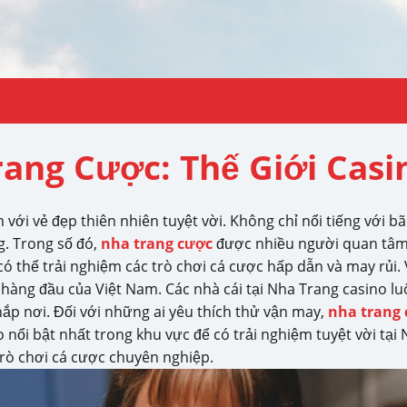
ang Cược: Thế Giới Casi
 với vẻ đẹp thiên nhiên tuyệt vời. Không chỉ nổi tiếng với b
g. Trong số đó,
nha trang cược
được nhiều người quan tâm v
ó thể trải nghiệm các trò chơi cá cược hấp dẫn và may rủi. 
hàng đầu của Việt Nam. Các nhà cái tại Nha Trang casino lu
hắp nơi. Đối với những ai yêu thích thử vận may,
nha trang
o nổi bật nhất trong khu vực để có trải nghiệm tuyệt vời tạ
rò chơi cá cược chuyên nghiệp.