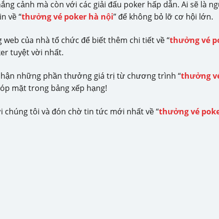
hắng cảnh mà còn với các giải đấu poker hấp dẫn. Ai sẽ là ng
n về “
thưởng vé poker hà nội
” để không bỏ lỡ cơ hội lớn.
 web của nhà tổ chức để biết thêm chi tiết về “
thưởng vé p
r tuyệt vời nhất.
hận những phần thưởng giá trị từ chương trình “
thưởng vé
 góp mặt trong bảng xếp hạng!
 chúng tôi và đón chờ tin tức mới nhất về “
thưởng vé poke