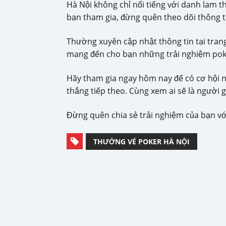
Hà Nội không chỉ nổi tiếng với danh lam t
bạn tham gia, đừng quên theo dõi thông ti
Thường xuyên cập nhật thông tin tại trang
mang đến cho bạn những trải nghiệm poke
Hãy tham gia ngay hôm nay để có cơ hội n
thắng tiếp theo. Cùng xem ai sẽ là người
Đừng quên chia sẻ trải nghiệm của bạn với
THƯỞNG VÉ POKER HÀ NỘI