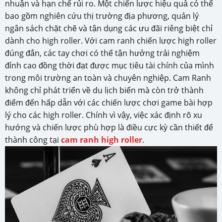
nhuận và hạn chế rủi ro. Một chiến lược hiệu quả có thể
bao gồm nghiên cứu thị trường địa phương, quản lý
ngân sách chặt chẽ và tận dụng các ưu đãi riêng biệt chỉ
dành cho high roller. Với cam ranh chiến lược high roller
đúng đắn, các tay chơi có thể tận hưởng trải nghiệm
đỉnh cao đồng thời đạt được mục tiêu tài chính của mình
trong môi trường an toàn và chuyên nghiệp. Cam Ranh
không chỉ phát triển về du lịch biển mà còn trở thành
điểm đến hấp dẫn với các chiến lược chơi game bài hợp
lý cho các high roller. Chính vì vậy, việc xác định rõ xu
hướng và chiến lược phù hợp là điều cực kỳ cần thiết để
thành công tại
cam ranh high roller
.