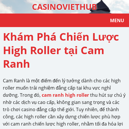
CASINOVIETHUB
MENU
Khám Phá Chiến Lược
High Roller tại Cam
Ranh
Cam Ranh là một điểm đến lý tưởng dành cho các high
roller muốn trải nghiệm đẳng cấp tại khu vực nghỉ
dưỡng. Trong đó,
cam ranh high roller
thu hút sự chú ý
nhờ các dịch vụ cao cấp, không gian sang trọng và các
trò chơi casino đẳng cấp thế giới. Tuy nhiên, để thành
công, các high roller cần xây dựng chiến lược phù hợp
với cam ranh chiến lược high roller, nhằm tối đa hóa lợi