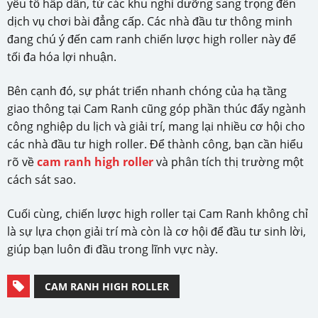
yếu tố hấp dẫn, từ các khu nghỉ dưỡng sang trọng đến
dịch vụ chơi bài đẳng cấp. Các nhà đầu tư thông minh
đang chú ý đến cam ranh chiến lược high roller này để
tối đa hóa lợi nhuận.
Bên cạnh đó, sự phát triển nhanh chóng của hạ tầng
giao thông tại Cam Ranh cũng góp phần thúc đẩy ngành
công nghiệp du lịch và giải trí, mang lại nhiều cơ hội cho
các nhà đầu tư high roller. Để thành công, bạn cần hiểu
rõ về
cam ranh high roller
và phân tích thị trường một
cách sát sao.
Cuối cùng, chiến lược high roller tại Cam Ranh không chỉ
là sự lựa chọn giải trí mà còn là cơ hội để đầu tư sinh lời,
giúp bạn luôn đi đầu trong lĩnh vực này.
CAM RANH HIGH ROLLER