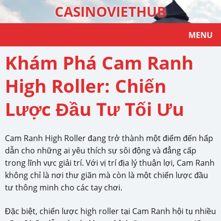
CASINOVIETHUB
MENU
Khám Phá Cam Ranh
High Roller: Chiến
Lược Đầu Tư Tối Ưu
Cam Ranh High Roller đang trở thành một điểm đến hấp
dẫn cho những ai yêu thích sự sôi động và đẳng cấp
trong lĩnh vực giải trí. Với vị trí địa lý thuận lợi, Cam Ranh
không chỉ là nơi thư giãn mà còn là một chiến lược đầu
tư thông minh cho các tay chơi.
Đặc biệt, chiến lược high roller tại Cam Ranh hội tụ nhiều