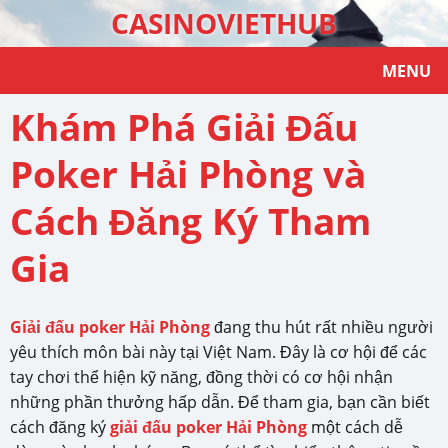
CASINOVIETHUB
MENU
Khám Phá Giải Đấu
Poker Hải Phòng và
Cách Đăng Ký Tham
Gia
Giải đấu poker Hải Phòng
đang thu hút rất nhiều người
yêu thích môn bài này tại Việt Nam. Đây là cơ hội để các
tay chơi thể hiện kỹ năng, đồng thời có cơ hội nhận
những phần thưởng hấp dẫn. Để tham gia, bạn cần biết
cách đăng ký
giải đấu poker Hải Phòng
một cách dễ