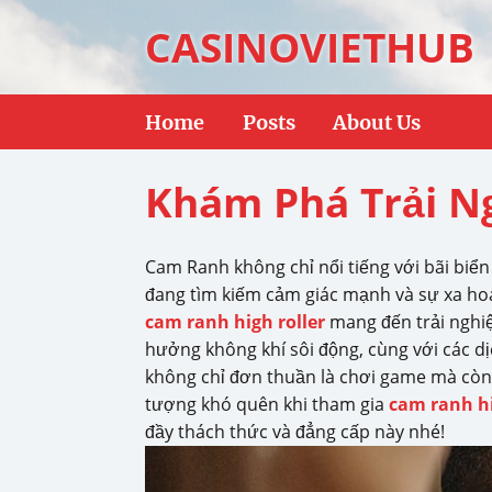
CASINOVIETHUB
Home
Posts
About Us
Khám Phá Trải N
Cam Ranh không chỉ nổi tiếng với bãi biể
đang tìm kiếm cảm giác mạnh và sự xa hoa,
cam ranh high roller
mang đến trải nghiệ
hưởng không khí sôi động, cùng với các dị
không chỉ đơn thuần là chơi game mà còn
tượng khó quên khi tham gia
cam ranh hi
đầy thách thức và đẳng cấp này nhé!