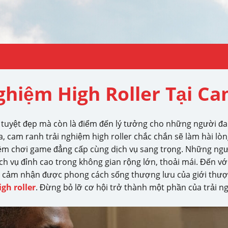
ghiệm High Roller Tại C
n tuyệt đẹp mà còn là điểm đến lý tưởng cho những người đa
 cam ranh trải nghiệm high roller chắc chắn sẽ làm hài lòn
m chơi game đẳng cấp cùng dịch vụ sang trọng. Những người 
ch vụ đỉnh cao trong không gian rộng lớn, thoải mái. Đến vớ
 cảm nhận được phong cách sống thượng lưu của giới thượn
gh roller
. Đừng bỏ lỡ cơ hội trở thành một phần của trải n