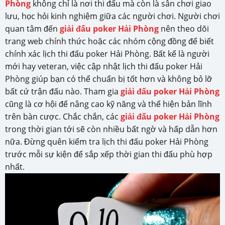
Phòng
không chỉ là nơi thi đấu mà còn là sân chơi giao
lưu, học hỏi kinh nghiệm giữa các người chơi. Người chơi
quan tâm đến
giải đấu poker Hải Phòng
nên theo dõi
trang web chính thức hoặc các nhóm cộng đồng để biết
chính xác lịch thi đấu poker Hải Phòng. Bất kể là người
mới hay veteran, việc cập nhật lịch thi đấu poker Hải
Phòng giúp bạn có thể chuẩn bị tốt hơn và không bỏ lỡ
bất cứ trận đấu nào. Tham gia
giải đấu poker Hải Phòng
cũng là cơ hội để nâng cao kỹ năng và thể hiện bản lĩnh
trên bàn cược. Chắc chắn, các
giải đấu poker Hải Phòng
trong thời gian tới sẽ còn nhiều bất ngờ và hấp dẫn hơn
nữa. Đừng quên kiểm tra lịch thi đấu poker Hải Phòng
trước mỗi sự kiện để sắp xếp thời gian thi đấu phù hợp
nhất.