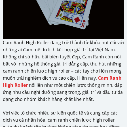
Cam Ranh High Roller đang trở thành từ khóa hot đối với
những ai đam mê du lịch kết hợp giải trí tại Việt Nam.
Không chỉ sở hữu bãi biển tuyệt đẹp, Cam Ranh còn nổi
bật với những hệ thống giải trí đẳng cấp, thu hút những
cam ranh chiến lược high roller – các tay chơi lớn mong
muốn trải nghiệm dịch vụ cao cấp. Hiện nay,
Cam Ranh
High Roller
nổi lên như một chiến lược thông minh, đáp
ứng nhu cầu nghỉ dưỡng sang trọng, giải trí và đầu tư đa
dạng cho nhóm khách hàng khắt khe nhất.
Với việc tổ chức nhiều sự kiện quốc tế và cung cấp các
dịch vụ cá nhân hóa, cam ranh chiến lược high roller
giúp du khách tận hưởng không gian thượng lưu, đồng