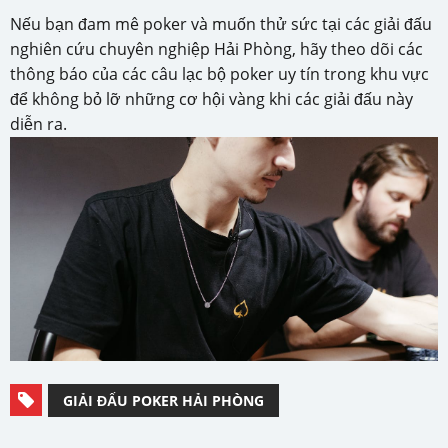
Nếu bạn đam mê poker và muốn thử sức tại các giải đấu
nghiên cứu chuyên nghiệp Hải Phòng, hãy theo dõi các
thông báo của các câu lạc bộ poker uy tín trong khu vực
để không bỏ lỡ những cơ hội vàng khi các giải đấu này
diễn ra.
GIẢI ĐẤU POKER HẢI PHÒNG