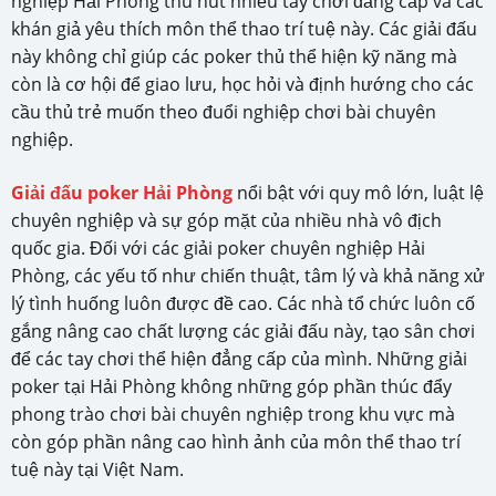
nghiệp Hải Phòng thu hút nhiều tay chơi đẳng cấp và các
khán giả yêu thích môn thể thao trí tuệ này. Các giải đấu
này không chỉ giúp các poker thủ thể hiện kỹ năng mà
còn là cơ hội để giao lưu, học hỏi và định hướng cho các
cầu thủ trẻ muốn theo đuổi nghiệp chơi bài chuyên
nghiệp.
Giải đấu poker Hải Phòng
nổi bật với quy mô lớn, luật lệ
chuyên nghiệp và sự góp mặt của nhiều nhà vô địch
quốc gia. Đối với các giải poker chuyên nghiệp Hải
Phòng, các yếu tố như chiến thuật, tâm lý và khả năng xử
lý tình huống luôn được đề cao. Các nhà tổ chức luôn cố
gắng nâng cao chất lượng các giải đấu này, tạo sân chơi
để các tay chơi thể hiện đẳng cấp của mình. Những giải
poker tại Hải Phòng không những góp phần thúc đẩy
phong trào chơi bài chuyên nghiệp trong khu vực mà
còn góp phần nâng cao hình ảnh của môn thể thao trí
tuệ này tại Việt Nam.