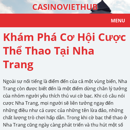
CASINOVIETHUB
MENU
Khám Phá Cơ Hội Cược
Thể Thao Tại Nha
Trang
Ngoài sự nổi tiếng là điểm đến của cả một vùng biển, Nha
Trang còn được biết đến là một điểm dừng chân lý tưởng
của nhóm người yêu thích thú vui cờ bạc. Khi có câu nói
cược Nha Trang, mọi người sẽ liên tưởng ngay đến
những điều như cá cược của những tên lừa đảo, những
chất lượng trò chơi hấp dẫn. Trong khi cờ bạc thể thao ở
Nha Trang cũng ngày càng phát triển và thu hút một số