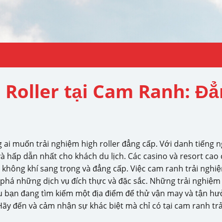
 Roller tại Cam Ranh: Đ
ai muốn trải nghiệm high roller đẳng cấp. Với danh tiếng n
và hấp dẫn nhất cho khách du lịch. Các casino và resort ca
không khí sang trọng và đẳng cấp. Việc cam ranh trải nghiệ
há những dịch vụ đích thực và đặc sắc. Những trải nghiệm
u bạn đang tìm kiếm một địa điểm để thử vận may và tận hưở
Hãy đến và cảm nhận sự khác biệt mà chỉ có tại cam ranh trả