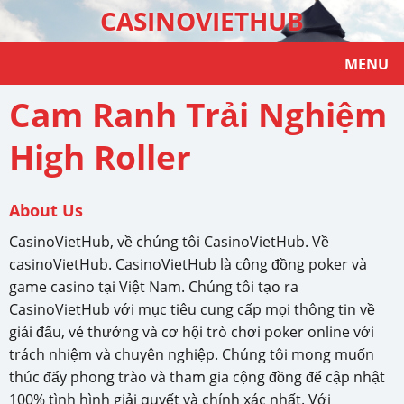
CASINOVIETHUB
MENU
Cam Ranh Trải Nghiệm
High Roller
About Us
CasinoVietHub, về chúng tôi CasinoVietHub. Về
casinoVietHub. CasinoVietHub là cộng đồng poker và
game casino tại Việt Nam. Chúng tôi tạo ra
CasinoVietHub với mục tiêu cung cấp mọi thông tin về
giải đấu, vé thưởng và cơ hội trò chơi poker online với
trách nhiệm và chuyên nghiệp. Chúng tôi mong muốn
thúc đẩy phong trào và tham gia cộng đồng để cập nhật
100% tình hình giải quyết và chính xác nhất. Với