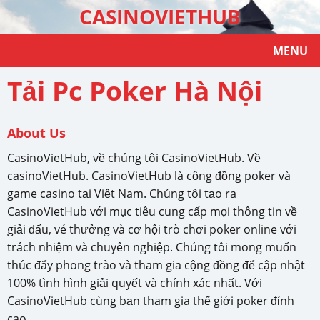
CASINOVIETHUB
MENU
Tải Pc Poker Hà Nội
About Us
CasinoVietHub, về chúng tôi CasinoVietHub. Về
casinoVietHub. CasinoVietHub là cộng đồng poker và
game casino tại Việt Nam. Chúng tôi tạo ra
CasinoVietHub với mục tiêu cung cấp mọi thông tin về
giải đấu, vé thưởng và cơ hội trò chơi poker online với
trách nhiệm và chuyên nghiệp. Chúng tôi mong muốn
thúc đẩy phong trào và tham gia cộng đồng để cập nhật
100% tình hình giải quyết và chính xác nhất. Với
CasinoVietHub cùng bạn tham gia thế giới poker đỉnh
cao.