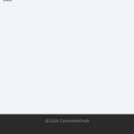
@2026 CasinoVietHub