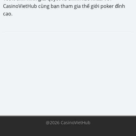
CasinoVietHub cùng bạn tham gia thế giới poker đỉnh
cao.
@2026 CasinoVietHub